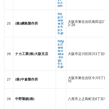
u.c
om
htt
p://
ww
大阪市東住吉区南田辺2丁
25
(株)綱島製作所
w.tt
2-26
s-h
p.c
o.jp
http
s://
ww
w.n
26
ナカ工業(株)大阪支店
aka
大阪市淀川区田川3丁目9-3
-ko
gy
o.c
o.jp
大阪市東住吉区今川5丁目9
27
(株)中倉製作所
10
28
中野製鎖(株)
八尾市上之島町北6丁目1