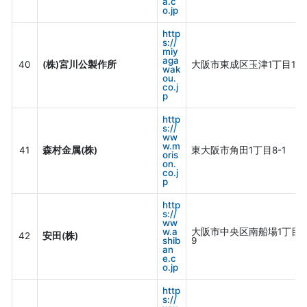
a.c
o.jp
http
s://
miy
aga
40
(株)宮川公製作所
大阪市東成区玉津1丁目10-1
wak
ou.
co.j
p
http
s://
ww
w.m
41
森村金属(株)
東大阪市角田1丁目8-1
oris
on.
co.j
p
http
s://
ww
w.a
大阪市中央区南船場1丁目11
42
安田(株)
shib
9
an
e.c
o.jp
http
s://