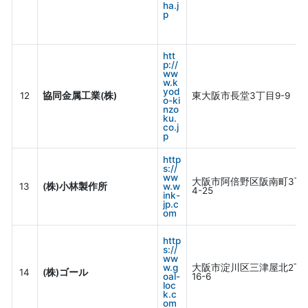
ha.j
p
htt
p://
ww
w.k
yod
12
協同金属工業(株)
東大阪市長堂3丁目9-9
o-ki
nzo
ku.
co.j
p
http
s://
ww
大阪市阿倍野区阪南町3丁
13
(株)小林製作所
w.w
4-25
ink-
jp.c
om
http
s://
ww
w.g
大阪市淀川区三津屋北2丁
14
(株)ゴール
oal-
16-6
loc
k.c
om