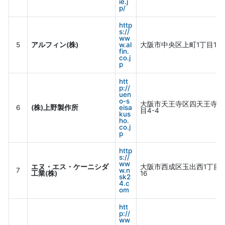
ie.j
p/
http
s://
ww
5
アルフィン(株)
w.al
大阪市中央区上町1丁目17-1
fin.
co.j
p
htt
p://
uen
o-s
大阪市天王寺区四天王寺2
6
(株)上野製作所
eisa
目4-4
kus
ho.
co.j
p
http
s://
ww
エヌ・エス・ケーニシダ
大阪市西成区玉出西1丁目18
7
w.n
工業(株)
16
sk2
4.c
om
htt
p://
ww