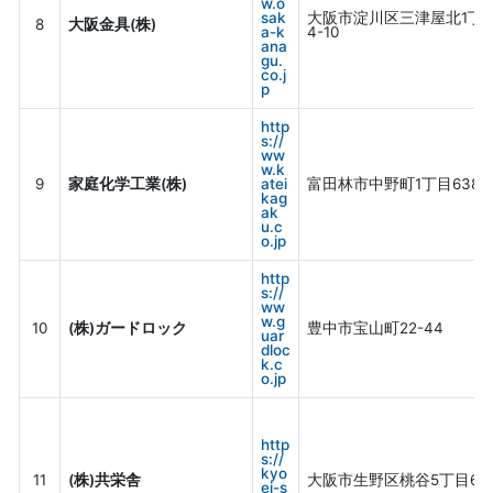
w.o
sak
大阪市淀川区三津屋北1丁
8
大阪金具(株)
a-k
4-10
ana
gu.
co.j
p
http
s://
ww
w.k
9
家庭化学工業(株)
atei
富田林市中野町1丁目638番
kag
ak
u.c
o.jp
http
s://
ww
w.g
10
(株)ガードロック
豊中市宝山町22-44
uar
dloc
k.c
o.jp
http
s://
kyo
11
(株)共栄舎
大阪市生野区桃谷5丁目6-2
ei-s