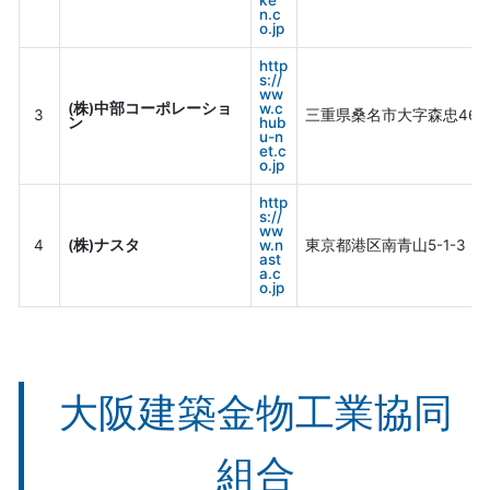
ke
n.c
o.jp
http
s://
ww
(株)中部コーポレーショ
w.c
3
三重県桑名市大字森忠463
ン
hub
u-n
et.c
o.jp
http
s://
ww
4
(株)ナスタ
w.n
東京都港区南青山5-1-3
ast
a.c
o.jp
大阪建築金物工業協同
組合