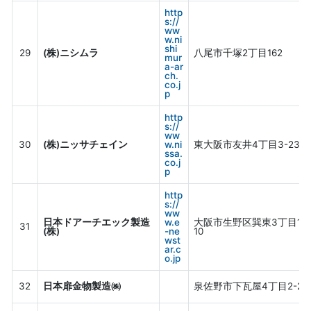
http
s://
ww
w.ni
shi
29
(株)ニシムラ
八尾市千塚2丁目162
mur
a-ar
ch.
co.j
p
http
s://
ww
30
(株)ニッサチェイン
w.ni
東大阪市友井4丁目3-23
ssa.
co.j
p
http
s://
ww
日本ドアーチエック製造
w.e
大阪市生野区巽東3丁目17-
31
(株)
-ne
10
wst
ar.c
o.jp
32
日本扉金物製造㈱
泉佐野市下瓦屋4丁目2-23