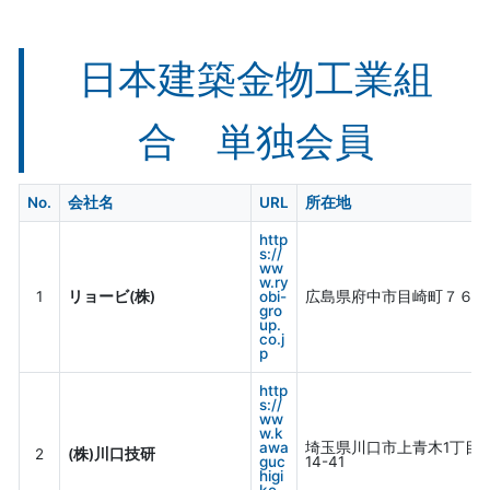
日本建築金物工業組
合 単独会員
No.
会社名
URL
所在地
http
s://
ww
w.ry
1
リョービ(株)
obi-
広島県府中市目崎町７６２
gro
up.
co.j
p
http
s://
ww
w.k
awa
埼玉県川口市上青木1丁目
2
(株)川口技研
guc
14-41
higi