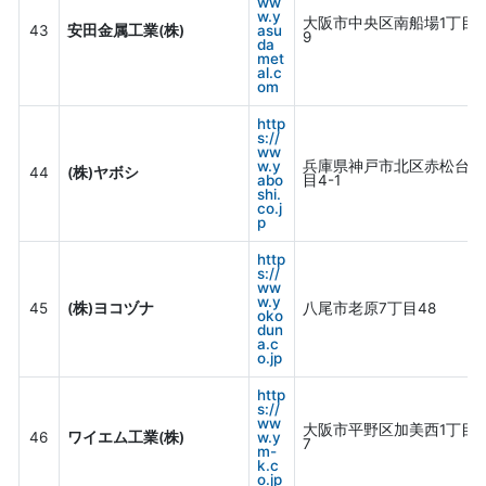
ww
w.y
大阪市中央区南船場1丁目11
43
安田金属工業(株)
asu
9
da
met
al.c
om
http
s://
ww
w.y
兵庫県神戸市北区赤松台1
44
(株)ヤボシ
abo
目4-1
shi.
co.j
p
http
s://
ww
w.y
45
(株)ヨコヅナ
八尾市老原7丁目48
oko
dun
a.c
o.jp
http
s://
ww
大阪市平野区加美西1丁目9
46
ワイエム工業(株)
w.y
7
m-
k.c
o.jp