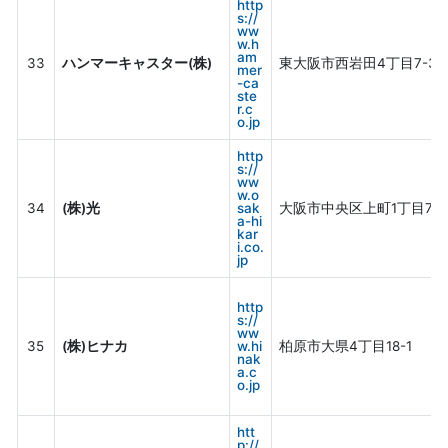
http
s://
ww
w.h
am
33
ハンマーキャスター(株)
東大阪市西岩田4丁目7-35
mer
-ca
ste
r.c
o.jp
http
s://
ww
w.o
34
(株)光
sak
大阪市中央区上町1丁目7-9
a-hi
kar
i.co.
jp
http
s://
ww
35
(株)ヒナカ
w.hi
柏原市大県4丁目18-1
nak
a.c
o.jp
htt
p://