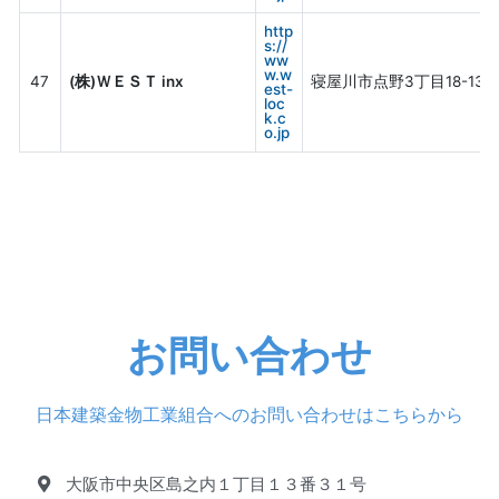
http
s://
ww
w.w
47
(株)ＷＥＳＴ inx
寝屋川市点野3丁目18-13
est-
loc
k.c
o.jp
お問い合わせ
日本建築金物工業組合へのお問い合わせはこちらから
大阪市中央区島之内１丁目１３番３１号