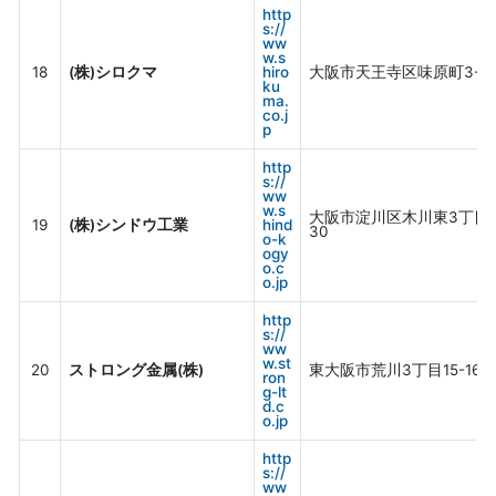
http
s://
ww
w.s
18
(株)シロクマ
hiro
大阪市天王寺区味原町3-7
ku
ma.
co.j
p
http
s://
ww
w.s
大阪市淀川区木川東3丁目4
19
(株)シンドウ工業
hind
30
o-k
ogy
o.c
o.jp
http
s://
ww
w.st
20
ストロング金属(株)
東大阪市荒川3丁目15-16
ron
g-lt
d.c
o.jp
http
s://
ww