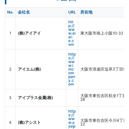
No.
会社名
URL
所在地
htt
p://
ww
1
(株)アイアイ
w.ai
東大阪市南上小阪10-32
ai-
e.c
om
http
s://
ww
w.i
2
アイエム(株)
mc
大阪市浪速区塩草3丁目9-
om
pan
y.c
om
大阪市東住吉区杭全1丁目4
3
アイプラス金属(株)
28
http
s://
ww
大阪市東住吉区今川4丁目8
4
(株)アシスト
w.a
22
ssip