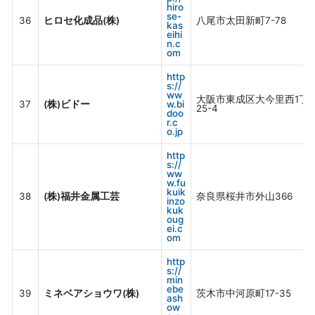
hiro
se-
36
ヒロセ化成品(株)
八尾市太田新町7-78
kas
eihi
n.c
om
http
s://
ww
大阪市東成区大今里西1丁
37
(株)ビドー
w.bi
25-4
doo
r.c
o.jp
http
s://
ww
w.fu
kuik
38
(株)福井金属工芸
奈良県桜井市外山366
inzo
kuk
oug
ei.c
om
http
s://
min
ebe
39
ミネベアショウワ(株)
茨木市中河原町17-35
ash
ow