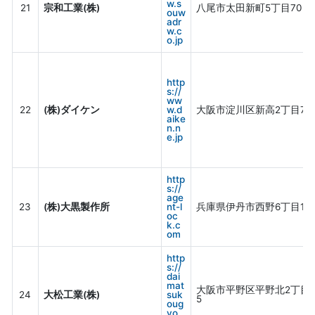
w.s
21
宗和工業(株)
八尾市太田新町5丁目70
ouw
adr
w.c
o.jp
http
s://
ww
22
(株)ダイケン
w.d
大阪市淀川区新高2丁目7-1
aike
n.n
e.jp
http
s://
age
23
(株)大黒製作所
nt-l
兵庫県伊丹市西野6丁目17
oc
k.c
om
http
s://
dai
mat
大阪市平野区平野北2丁目7
24
大松工業(株)
suk
5
oug
yo