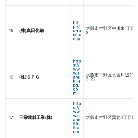
htt
p://
大阪市生野区中川東1丁目9
15
(株)真田化鋼
s-ro
2
se.c
o.jp
http
s://
ww
w.s
大阪市平野区長吉川辺2丁
16
(株)ＳＰＧ
anu
3-22
ki-s
pg.
co
m
http
s://
ww
w.s
17
三栄建材工業(株)
大阪市生野区巽北4丁目5-1
anei
55
5.c
om